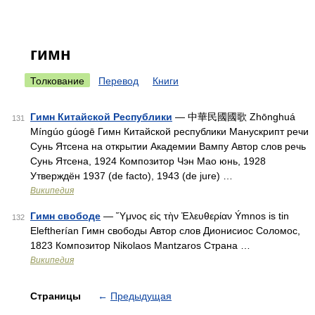
гимн
Толкование
Перевод
Книги
Гимн Китайской Республики
— 中華民國國歌 Zhōnghuá
131
Míngúo gúogē Гимн Китайской республики Манускрипт речи
Сунь Ятсена на открытии Академии Вампу Автор слов речь
Сунь Ятсена, 1924 Композитор Чэн Мао юнь, 1928
Утверждён 1937 (de facto), 1943 (de jure) …
Википедия
Гимн свободе
— Ὕμνος εἰς τὴν Ἐλευθερίαν Ýmnos is tin
132
Eleftherían Гимн свободы Автор слов Дионисиос Соломос,
1823 Композитор Nikolaos Mantzaros Страна …
Википедия
Страницы
←
Предыдущая